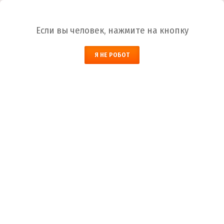
Ваш город:
Оренбург
Если вы человек, нажмите на кнопку
НАЙТИ
0
Я НЕ РОБОТ
ЗАКАЗАТЬ ОБРАТНЫЙ ЗВОНОК
КОРЗИНА
Оренбург
Город
+7 (800) 700-59-09
Телефоны
+7 (910) 973-59-08
+7 (910) 973-33-09
+7 (910) 973-01-00
info@lakokraska-ya.ru
Почта
Грунтовка ДВ-01 красно-коричневая и серая
Лакокраска-Я
Каталог ЛКМ
Грунтовка
Грунтовка ДВ