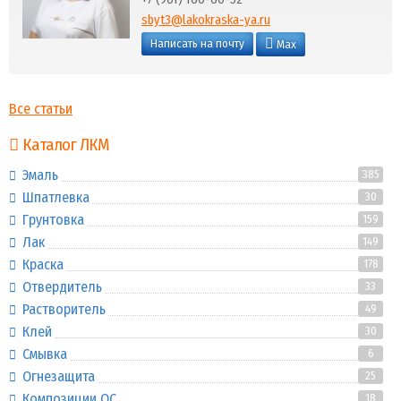
sbyt3@lakokraska-ya.ru
Написать на почту
Max
Все статьи
Каталог ЛКМ
Эмаль
385
Шпатлевка
30
Грунтовка
159
Лак
149
Краска
178
Отвердитель
33
Растворитель
49
Клей
30
Смывка
6
Огнезащита
25
Композиции ОС
18