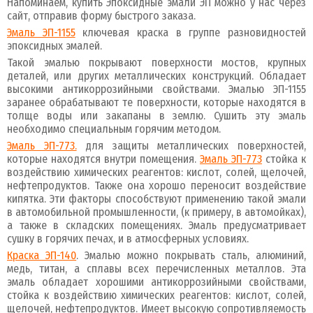
Напоминаем, купить Эпоксидные эмали ЭП можно у нас через
сайт, отправив форму быстрого заказа.
Эмаль ЭП-1155
ключевая краска в группе разновидностей
эпоксидных эмалей.
Такой эмалью покрывают поверхности мостов, крупных
деталей, или других металлических конструкций. Обладает
высокими антикоррозийными свойствами. Эмалью ЭП-1155
заранее обрабатывают те поверхности, которые находятся в
толще воды или закапаны в землю. Сушить эту эмаль
необходимо специальным горячим методом.
Эмаль ЭП-773.
для защиты металлических поверхностей,
которые находятся внутри помещения.
Эмаль ЭП-773
стойка к
воздействию химических реагентов: кислот, солей, щелочей,
нефтепродуктов. Также она хорошо переносит воздействие
кипятка. Эти факторы способствуют применению такой эмали
в автомобильной промышленности, (к примеру, в автомойках),
а также в складских помещениях. Эмаль предусматривает
сушку в горячих печах, и в атмосферных условиях.
Краска ЭП-140
. Эмалью можно покрывать сталь, алюминий,
медь, титан, а сплавы всех перечисленных металлов. Эта
эмаль обладает хорошими антикоррозийными свойствами,
стойка к воздействию химических реагентов: кислот, солей,
щелочей, нефтепродуктов. Имеет высокую сопротивляемость