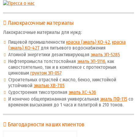
Лакокрасочные материалы
Лакокрасочные материалы для нужд:
Пищевой промышленности
краска (эмаль) КО-42
,
краска
(эмаль) КО-42Т
для питьевого водоснабжения
Атомной энергетики дезактивирующая
эмаль ЭП-5285
Нефтепромысла толстослойная
эмаль ЭП-5116
, как
самостоятельно, так и в комплексе с протекторным
цинковым
грунтом ЭП-057
Строительных отраслей с масло, бензо, химстойкой
устойчивой
эмалью ХВ-785
Судостроения тиксотропная
эмаль ХС-436
И конечно общепризнанная универсальная
эмаль ПФ-115
со
временем высыхания до 1 часа и палитрой в 210 тонов.
Благодарности наших клиентов