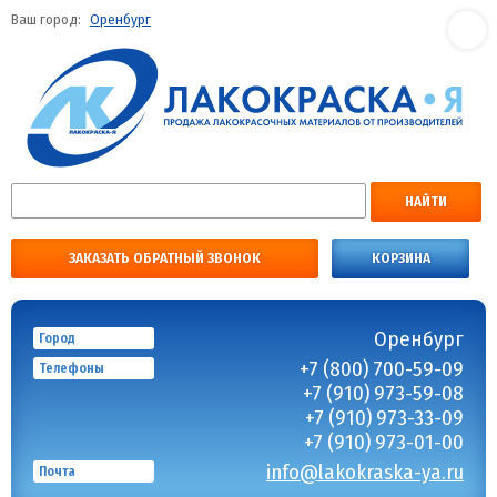
Ваш город:
Оренбург
НАЙТИ
ЗАКАЗАТЬ ОБРАТНЫЙ ЗВОНОК
КОРЗИНА
Оренбург
Город
+7 (800) 700-59-09
Телефоны
+7 (910) 973-59-08
+7 (910) 973-33-09
+7 (910) 973-01-00
info@lakokraska-ya.ru
Почта