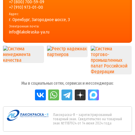
+7 (800) 700-59-09
+7 (910) 973-01-00
Адрес:
г. Оренбург, Загородное шоссе, 3
Электронная почта:
info@lakokraska-ya.ru
Мы в социальных сетях, сервисах и мессенджерах:
Лакокраска-Я – зарегистрированный
товарный знак. Свидетельство на товарный
знак №1187924 от 14 июня 2024 года