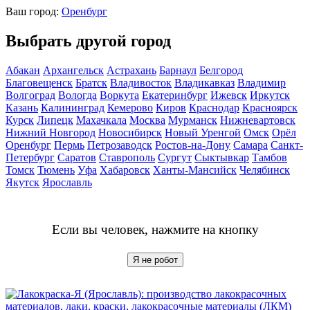
Ваш город:
Оренбург
Выбрать другой город
Абакан
Архангельск
Астрахань
Барнаул
Белгород
Благовещенск
Братск
Владивосток
Владикавказ
Владимир
Волгоград
Вологда
Воркута
Екатеринбург
Ижевск
Иркутск
Казань
Калининград
Кемерово
Киров
Краснодар
Красноярск
Курск
Липецк
Махачкала
Москва
Мурманск
Нижневартовск
Нижний Новгород
Новосибирск
Новый Уренгой
Омск
Орёл
Оренбург
Пермь
Петрозаводск
Ростов-на-Дону
Самара
Санкт-
Петербург
Саратов
Ставрополь
Сургут
Сыктывкар
Тамбов
Томск
Тюмень
Уфа
Хабаровск
Ханты-Мансийск
Челябинск
Якутск
Ярославль
Если вы человек, нажмите на кнопку
Я не робот