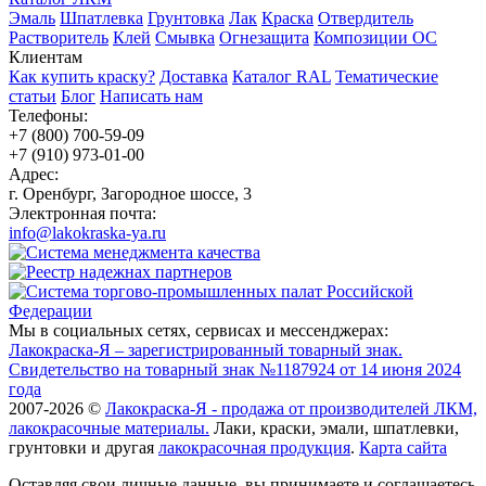
Эмаль
Шпатлевка
Грунтовка
Лак
Краска
Отвердитель
Растворитель
Клей
Смывка
Огнезащита
Композиции ОС
Клиентам
Как купить краску?
Доставка
Каталог RAL
Тематические
статьи
Блог
Написать нам
Телефоны:
+7 (800) 700-59-09
+7 (910) 973-01-00
Адрес:
г. Оренбург, Загородное шоссе, 3
Электронная почта:
info@lakokraska-ya.ru
Мы в социальных сетях, сервисах и мессенджерах:
Лакокраска-Я – зарегистрированный товарный знак.
Свидетельство на товарный знак №1187924 от 14 июня 2024
года
2007-2026 ©
Лакокраска-Я - продажа от производителей ЛКМ,
лакокрасочные материалы.
Лаки, краски, эмали, шпатлевки,
грунтовки и другая
лакокрасочная продукция
.
Карта сайта
Оставляя свои личные данные, вы принимаете и соглашаетесь