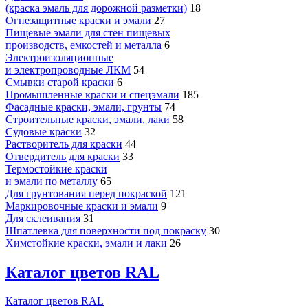
(краска эмаль для дорожной разметки)
18
Огнезащитные краски и эмали
27
Пищевые эмали для стен пищевых
производств, емкостей и металла
6
Электроизоляционные
и электропроводные ЛКМ
54
Смывки старой краски
6
Промышленные краски и спецэмали
185
Фасадные краски, эмали, грунты
74
Строительные краски, эмали, лаки
58
Судовые краски
32
Растворитель для краски
44
Отвердитель для краски
33
Термостойкие краски
и эмали по металлу
65
Для грунтования перед покраской
121
Маркировочные краски и эмали
9
Для склеивания
31
Шпатлевка для поверхности под покраску
30
Химстойкие краски, эмали и лаки
26
Каталог цветов RAL
Каталог цветов RAL