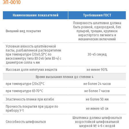
ЭП-0010
Наименование показателей
Требования ГОСТ
Поверхность шпатлевки должна
быть ровной, однородной, без
Внешний вид покрытия
пузырей, трещин, крупинок
нерастёртого пигмента и
механических включений
Условная вязкость шпатлёвочной
пасты, разбавленной растворителем
при температуре (20±0,5)°С по
30-45 секунд
вискозиметру типа ВЗ-246 (или ВЗ-4) с
диаметром сопла 4 мм
Массовая доля нелетучих веществ
не менее 90%
Время высыхания пленки до степени 4
при температуре (20±2)°С
не более 24 часов
при температуре 65-70°С
не более 7 часов
Эластичность пленки при изгибе
не более 50 мм
Прочность покрытия при ударе по
не менее 40 см
прибору У-1
Шпатлевка должна шлифоваться
Способность шлифоваться
водостойкой шлифовальной
шкуркой № 4-6 с водой