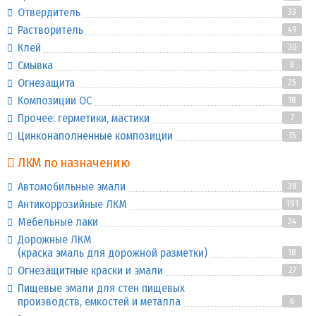
Отвердитель
33
Растворитель
49
Клей
30
Смывка
6
Огнезащита
25
Композиции ОС
18
Прочее: герметики, мастики
7
Цинконаполненные композиции
15
ЛКМ по назначению
Автомобильные эмали
38
Антикоррозийные ЛКМ
191
Мебельные лаки
24
Дорожные ЛКМ
(краска эмаль для дорожной разметки)
18
Огнезащитные краски и эмали
27
Пищевые эмали для стен пищевых
производств, емкостей и металла
6