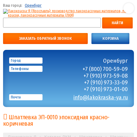
Ваш город:
Оренбург
НАЙТИ
ЗАКАЗАТЬ ОБРАТНЫЙ ЗВОНОК
КОРЗИНА
Оренбург
Город
+7 (800) 700-59-09
Телефоны
+7 (910) 973-59-08
+7 (910) 973-33-09
+7 (910) 973-01-00
info@lakokraska-ya.ru
Почта
Шпатлевка ЭП-0010 эпоксидная красно-
коричневая