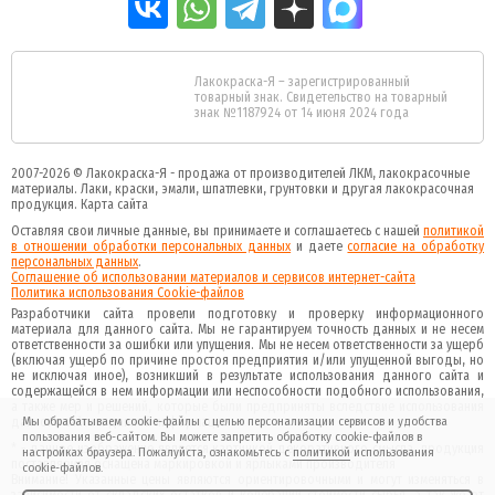
Лакокраска-Я – зарегистрированный
товарный знак. Свидетельство на товарный
знак №1187924 от 14 июня 2024 года
2007-2026 ©
Лакокраска-Я - продажа от производителей ЛКМ, лакокрасочные
материалы.
Лаки, краски, эмали, шпатлевки, грунтовки и другая
лакокрасочная
продукция
.
Карта сайта
Оставляя свои личные данные, вы принимаете и соглашаетесь с нашей
политикой
в отношении обработки персональных данных
и даете
cогласие на обработку
персональных данных
.
Соглашение об использовании материалов и сервисов интернет-сайта
Политика использования Cookie-файлов
Разработчики сайта провели подготовку и проверку информационного
материала для данного сайта. Мы не гарантируем точность данных и не несем
ответственности за ошибки или упущения. Мы не несем ответственности за ущерб
(включая ущерб по причине простоя предприятия и/или упущенной выгоды, но
не исключая иное), возникший в результате использования данного сайта и
содержащейся в нем информации или неспособности подобного использования,
а также мер и решений, которые были предприняты вследствие использования
данного сайта и данной информации.
Мы обрабатываем cookie-файлы с целью персонализации сервисов и удобства
пользования веб-сайтом. Вы можете запретить обработку cookie-файлов в
* - данное изображение является картинкой декоративного смысла, продукция
настройках браузера. Пожалуйста, ознакомьтесь с
политикой
использования
поставляемая оснащена маркировкой и ярлыками производителя
cookie-файлов.
Внимание! Указанные цены являются ориентировочными и могут изменяться в