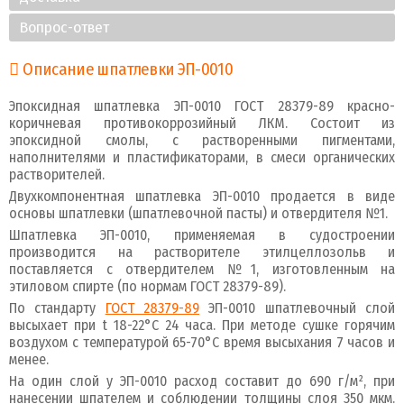
Вопрос-ответ
Описание шпатлевки ЭП-0010
Эпоксидная шпатлевка ЭП-0010 ГОСТ 28379-89 красно-
коричневая противокоррозийный ЛКМ. Состоит из
эпоксидной смолы, с растворенными пигментами,
наполнителями и пластификаторами, в смеси органических
растворителей.
Двухкомпонентная шпатлевка ЭП-0010 продается в виде
основы шпатлевки (шпатлевочной пасты) и отвердителя №1.
Шпатлевка ЭП-0010, применяемая в судостроении
производится на растворителе этилцеллозольв и
поставляется с отвердителем №1, изготовленным на
этиловом спирте (по нормам ГОСТ 28379-89).
По стандарту
ГОСТ 28379-89
ЭП-0010 шпатлевочный слой
высыхает при t 18-22°С 24 часа. При методе сушке горячим
воздухом с температурой 65-70°С время высыхания 7 часов и
менее.
На один слой у ЭП-0010 расход составит до 690 г/м², при
нанесении шпателем и соблюдении толщины слоя 350 мкм.