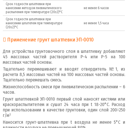
Срок годности шпатлевки при
нанесении методом пневматического
не менее 6 часов
распыления при температуре (20±2)°С
Срок годности шпатлевки при
нанесении шпателем при температуре
не менее 1,5 часа
(20±2)°С
Применение грунт шпатлевки ЭП-0010
Для устройства грунтовочного слоя в шпатлевку добавляют
45 массовых частей растворителя Р-4 или Р-5 на 100
массовых частей основы.
Тщательно перемешивают и вводят отвердитель №1, из
расчета 8,5 массовых частей на 100 массовых частей основы.
Тщательно перемешать смесь.
Жизнеспособность смеси при пневматическом распылении – 6
часов.
Грунт шпатлевкой ЭП-0010 первый слой наносят кистями или
краскораспылителем и сушат 24 часа при t 18-20°С. Расход
при использовании в качестве грунтовки, один слой 200÷250
г/м²
Наносится грунт-шпатлевка при t воздуха не менее 5°С и
влажности воздуха не превышающей 80%.