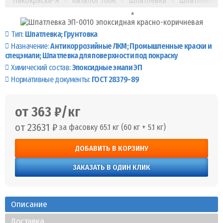
Лакокраска-Я
Каталог ЛКМ
Шпатлевка
Шпатлевка Э
Тип:
Шпатлевка
Грунтовка
Назначение:
Антикоррозийные ЛКМ
Промышленные краски и
спецэмали
Шпатлевка для поверхности под покраску
Химический состав:
Эпоксидные эмали ЭП
Нормативные документы:
ГОСТ 28379-89
от 363 ₽/кг
от 23631 ₽
за фасовку 65.1 кг (60 кг + 5.1 кг)
ДОБАВИТЬ В КОРЗИНУ
ЗАКАЗАТЬ В ОДИН КЛИК
Описание
Доставка